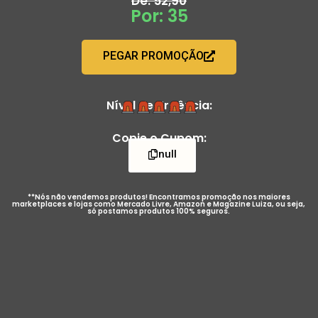
De: 52,90
Por: 35
PEGAR PROMOÇÃO
Nível de Urgência:
Copie o Cupom:
null
**Nós não vendemos produtos! Encontramos promoção nos maiores
marketplaces e lojas como Mercado Livre, Amazon e Magazine Luiza, ou seja,
só postamos produtos 100% seguros.