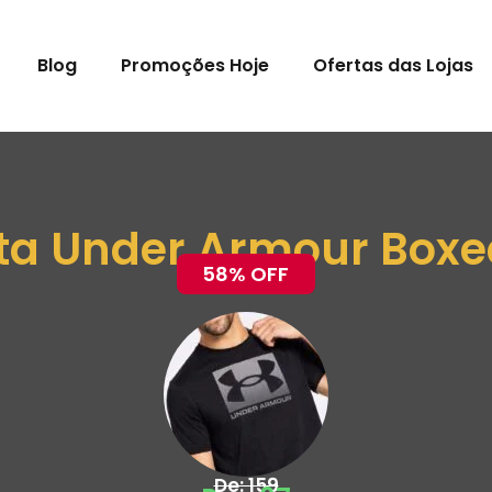
Blog
Promoções Hoje
Ofertas das Lojas
a Under Armour Boxe
58% OFF
De: 159