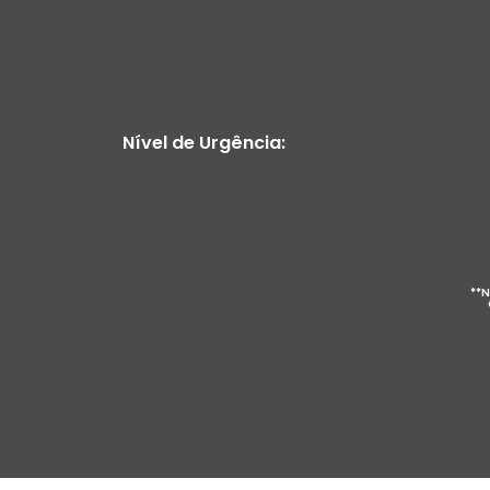
Nível de Urgência:
**N