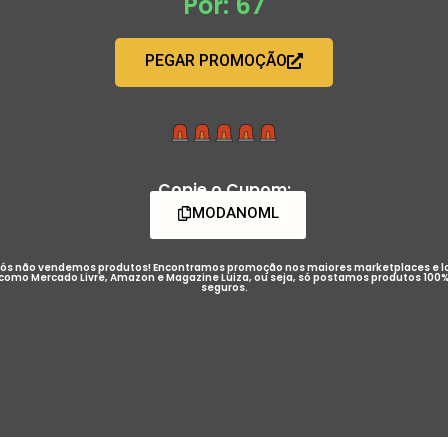
Por: 67
PEGAR PROMOÇÃO
Copie o Cupom:
MODANOML
ós não vendemos produtos! Encontramos promoção nos maiores marketplaces e l
como Mercado Livre, Amazon e Magazine Luiza, ou seja, só postamos produtos 100
seguros.