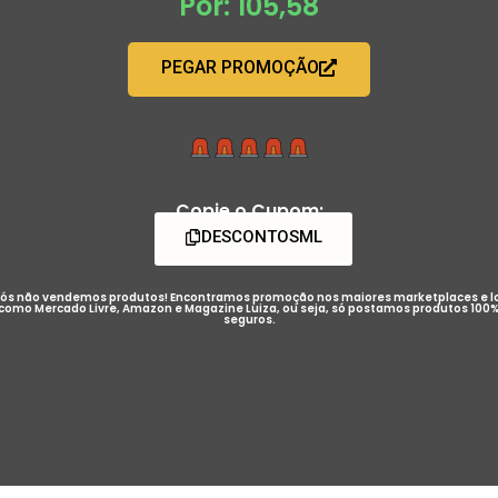
Por: 105,58
PEGAR PROMOÇÃO
Copie o Cupom:
DESCONTOSML
ós não vendemos produtos! Encontramos promoção nos maiores marketplaces e l
como Mercado Livre, Amazon e Magazine Luiza, ou seja, só postamos produtos 100
seguros.