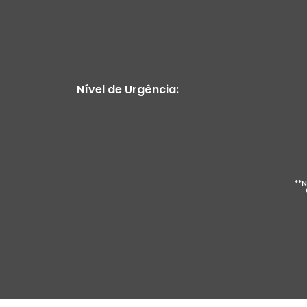
Nível de Urgência:
**N