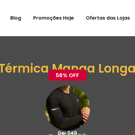
Blog
Promoções Hoje
Ofertas das Lojas
Térmica Manga Longa 
58% OFF
De: 249