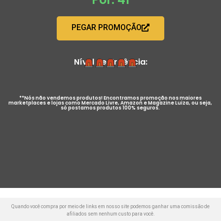
PEGAR PROMOÇÃO
Nível de Urgência:
**Nós não vendemos produtos! Encontramos promoção nos maiores
marketplaces e lojas como Mercado Livre, Amazon e Magazine Luiza, ou seja,
só postamos produtos 100% seguros.
Quando você compra por meio de links em nosso site podemos ganhar uma comissão de
afiliados sem nenhum custo para você.