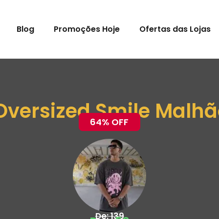
Blog
Promoções Hoje
Ofertas das Lojas
Oversized Smile Malhã
64% OFF
De: 139