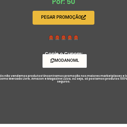
Por: 50
PEGAR PROMOÇÃO
Copie o Cupom:
MODANOML
ós não vendemos produtos! Encontramos promoção nos maiores marketplaces e l
como Mercado Livre, Amazon e Magazine Luiza, ou seja, só postamos produtos 100
seguros.