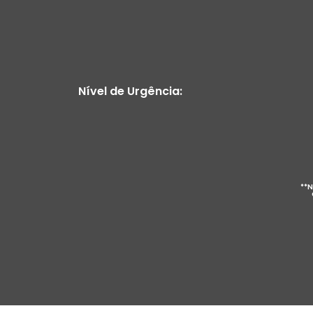
Nível de Urgência:
**N