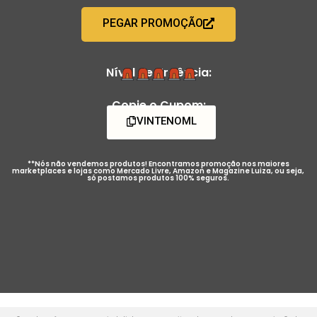
PEGAR PROMOÇÃO
Nível de Urgência:
Copie o Cupom:
VINTENOML
**Nós não vendemos produtos! Encontramos promoção nos maiores
marketplaces e lojas como Mercado Livre, Amazon e Magazine Luiza, ou seja,
só postamos produtos 100% seguros.