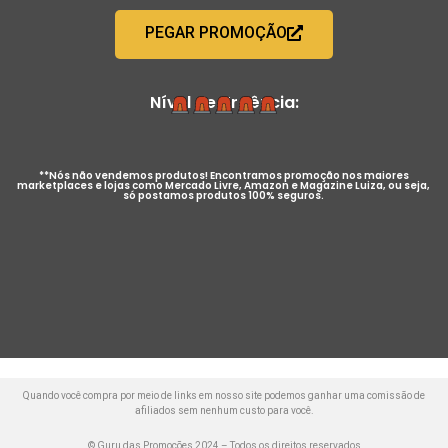
PEGAR PROMOÇÃO
Nível de Urgência:
**Nós não vendemos produtos! Encontramos promoção nos maiores
marketplaces e lojas como Mercado Livre, Amazon e Magazine Luiza, ou seja,
só postamos produtos 100% seguros.
Quando você compra por meio de links em nosso site podemos ganhar uma comissão de
afiliados sem nenhum custo para você.
© Guru das Promoções 2024 – Todos os direitos reservados