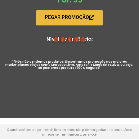
PEGAR PROMOÇÃO
Nível de Urgência:
**Nós não vendemos produtos! Encontramos promoção nos maiores
marketplaces e lojas como Mercado Livre, Amazon e Magazine Luiza, ou seja,
só postamos produtos 100% seguros.
Quando você compra por meio de links em nosso site podemos ganhar uma comissão de
afiliados sem nenhum custo para você.