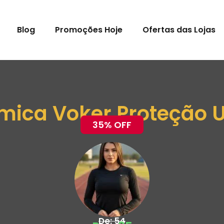
Blog
Promoções Hoje
Ofertas das Lojas
ica Voker Proteção U
35% OFF
De: 54