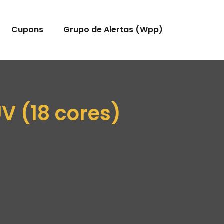
Cupons
Grupo de Alertas (Wpp)
V (18 cores)