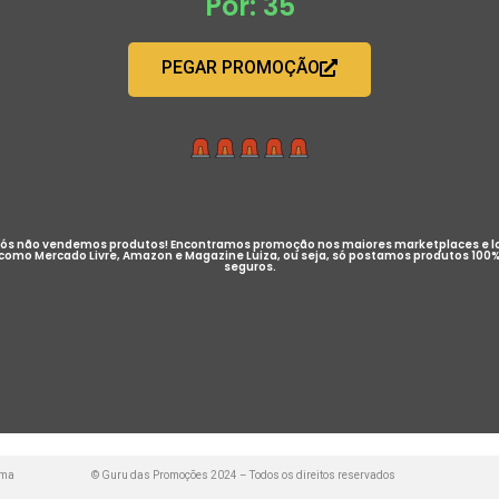
Por: 35
PEGAR PROMOÇÃO
ós não vendemos produtos! Encontramos promoção nos maiores marketplaces e l
como Mercado Livre, Amazon e Magazine Luiza, ou seja, só postamos produtos 100
seguros.
uma
© Guru das Promoções 2024 – Todos os direitos reservados