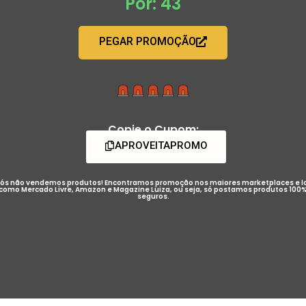
Por: 43
PEGAR PROMOÇÃO
Copie o Cupom:
APROVEITAPROMO
ós não vendemos produtos! Encontramos promoção nos maiores marketplaces e l
como Mercado Livre, Amazon e Magazine Luiza, ou seja, só postamos produtos 100
seguros.