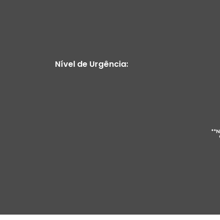
Nível de Urgência:
**N