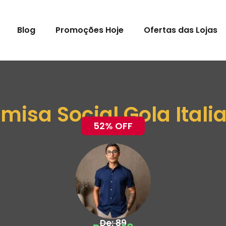
Blog
Promoções Hoje
Ofertas das Lojas
misa Social Gola Itali
52% OFF
De: 89