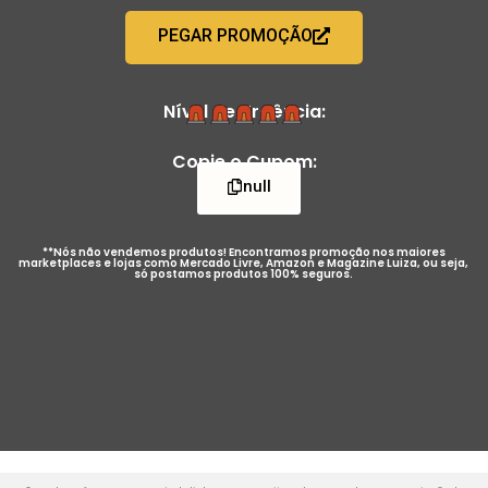
PEGAR PROMOÇÃO
Nível de Urgência:
Copie o Cupom:
null
**Nós não vendemos produtos! Encontramos promoção nos maiores
marketplaces e lojas como Mercado Livre, Amazon e Magazine Luiza, ou seja,
só postamos produtos 100% seguros.