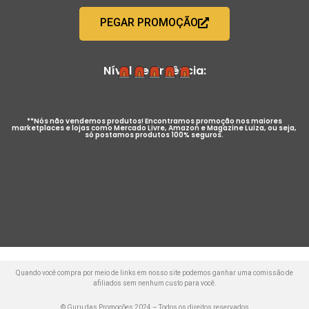
PEGAR PROMOÇÃO
Nível de Urgência:
**Nós não vendemos produtos! Encontramos promoção nos maiores
marketplaces e lojas como Mercado Livre, Amazon e Magazine Luiza, ou seja,
só postamos produtos 100% seguros.
Quando você compra por meio de links em nosso site podemos ganhar uma comissão de
afiliados sem nenhum custo para você.
© Guru das Promoções 2024 – Todos os direitos reservados