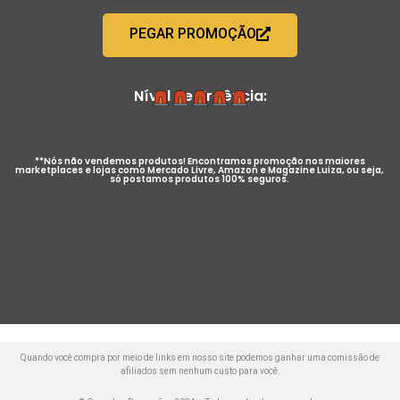
PEGAR PROMOÇÃO
Nível de Urgência:
**Nós não vendemos produtos! Encontramos promoção nos maiores
marketplaces e lojas como Mercado Livre, Amazon e Magazine Luiza, ou seja,
só postamos produtos 100% seguros.
Quando você compra por meio de links em nosso site podemos ganhar uma comissão de
afiliados sem nenhum custo para você.