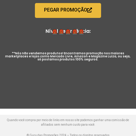
PEGAR PROMOÇÃO
Nível de Urgência:
**Nós não vendemos produtos! Encontramos promoção nos maiores
marketplaces e lojas como Mercado Livre, Amazon e Magazine Luiza, ou seja,
só postamos produtos 100% seguros.
Quando você compra por meio de links em nosso site podemos ganhar uma comissão de
afiliados sem nenhum custo para você.
© Guru das Promoções 2024 – Todos os direitos reservados