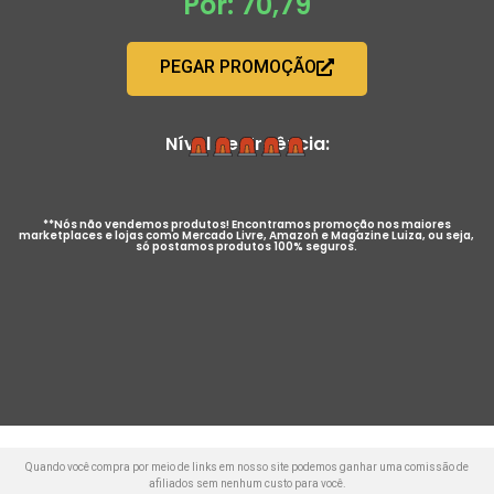
Por: 70,79
PEGAR PROMOÇÃO
Nível de Urgência:
**Nós não vendemos produtos! Encontramos promoção nos maiores
marketplaces e lojas como Mercado Livre, Amazon e Magazine Luiza, ou seja,
só postamos produtos 100% seguros.
Quando você compra por meio de links em nosso site podemos ganhar uma comissão de
afiliados sem nenhum custo para você.