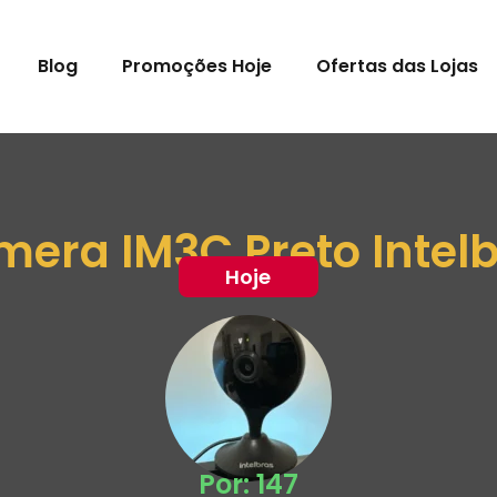
Blog
Promoções Hoje
Ofertas das Lojas
era IM3C Preto Intel
Hoje
Por: 147