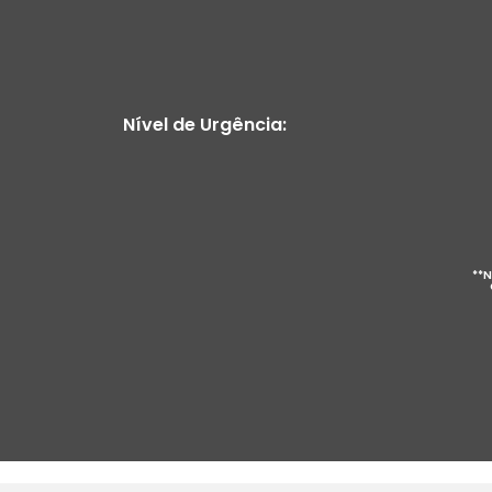
Nível de Urgência:
**N