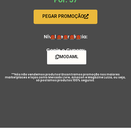
PEGAR PROMOÇÃO
Nível de Urgência:
Copie o Cupom:
MODAML
**Nós não vendemos produtos! Encontramos promoção nos maiores
marketplaces e lojas como Mercado Livre, Amazon e Magazine Luiza, ou seja,
só postamos produtos 100% seguros.