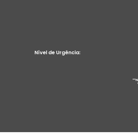
Nível de Urgência:
**N