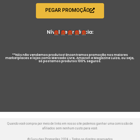
PEGAR PROMOÇÃO
Nível de Urgência:
**Nós não vendemos produtos! Encontramos promoção nos maiores
marketplaces e lojas como Mercado Livre, Amazon e Magazine Luiza, ou seja,
só postamos produtos 100% seguros.
Quando você compra por meio de links em nosso site podemos ganhar uma comissão de
afiliados sem nenhum custo para você.
© Guru das Promoções 2024 – Todos os direitos reservados