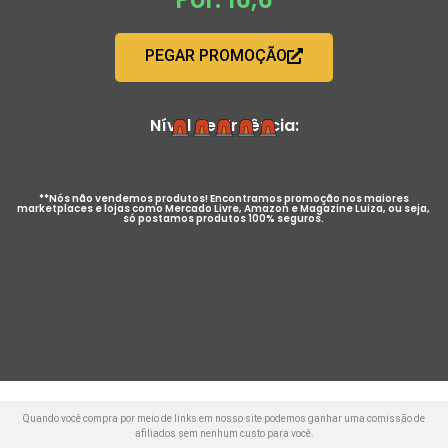
PEGAR PROMOÇÃO
Nível de Urgência:
**Nós não vendemos produtos! Encontramos promoção nos maiores
marketplaces e lojas como Mercado Livre, Amazon e Magazine Luiza, ou seja,
só postamos produtos 100% seguros.
Quando você compra por meio de links em nosso site podemos ganhar uma comissão de
afiliados sem nenhum custo para você.