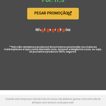
PEGAR PROMOÇÃO
Nível de Urgência:
**Nós não vendemos produtos! Encontramos promoção nos maiores
marketplaces e lojas como Mercado Livre, Amazon e Magazine Luiza, ou seja,
só postamos produtos 100% seguros.
Quando você compra por meio de links em nosso site podemos ganhar uma comissão de
afiliados sem nenhum custo para você.