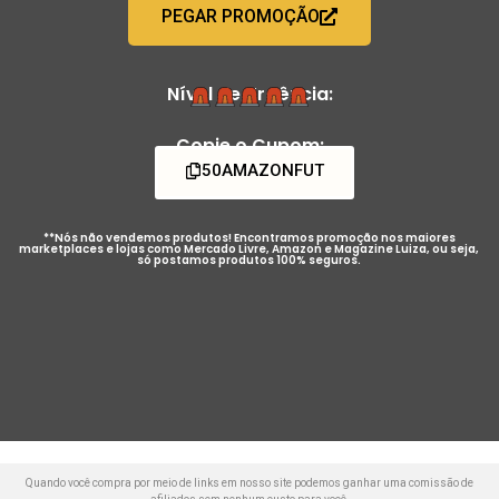
PEGAR PROMOÇÃO
Nível de Urgência:
Copie o Cupom:
50AMAZONFUT
**Nós não vendemos produtos! Encontramos promoção nos maiores
marketplaces e lojas como Mercado Livre, Amazon e Magazine Luiza, ou seja,
só postamos produtos 100% seguros.
Quando você compra por meio de links em nosso site podemos ganhar uma comissão de