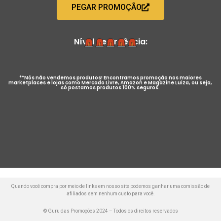
PEGAR PROMOÇÃO
Nível de Urgência:
**Nós não vendemos produtos! Encontramos promoção nos maiores
marketplaces e lojas como Mercado Livre, Amazon e Magazine Luiza, ou seja,
só postamos produtos 100% seguros.
Quando você compra por meio de links em nosso site podemos ganhar uma comissão de
afiliados sem nenhum custo para você.
© Guru das Promoções 2024 – Todos os direitos reservados