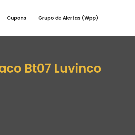
Cupons
Grupo de Alertas (Wpp)
aco Bt07 Luvinco