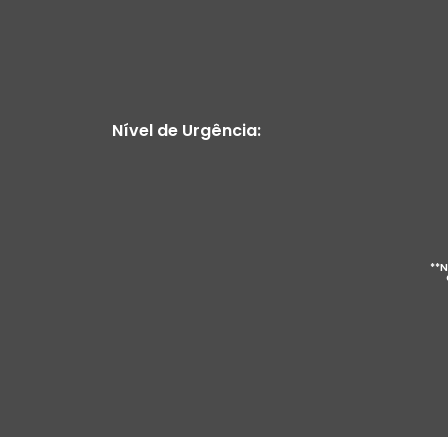
Nível de Urgência:
**N