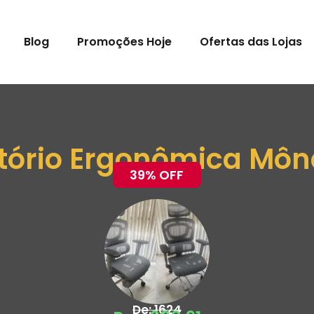
Blog
Promoções Hoje
Ofertas das Lojas
itório Ergonômica Môn
39% OFF
De: 1624