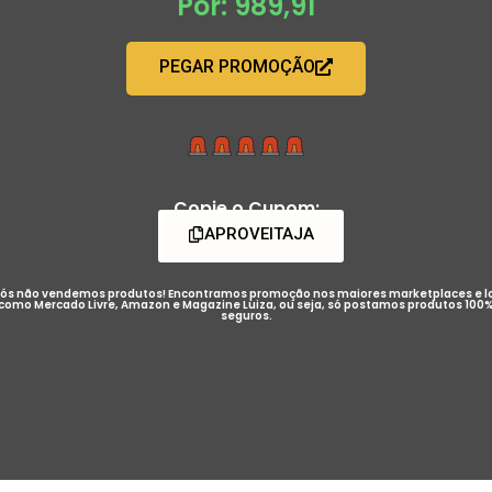
Por: 989,91
PEGAR PROMOÇÃO
Copie o Cupom:
APROVEITAJA
ós não vendemos produtos! Encontramos promoção nos maiores marketplaces e l
como Mercado Livre, Amazon e Magazine Luiza, ou seja, só postamos produtos 100
seguros.