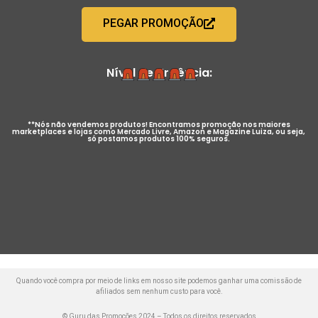
PEGAR PROMOÇÃO
Nível de Urgência:
**Nós não vendemos produtos! Encontramos promoção nos maiores
marketplaces e lojas como Mercado Livre, Amazon e Magazine Luiza, ou seja,
só postamos produtos 100% seguros.
Quando você compra por meio de links em nosso site podemos ganhar uma comissão de
afiliados sem nenhum custo para você.
© Guru das Promoções 2024 – Todos os direitos reservados