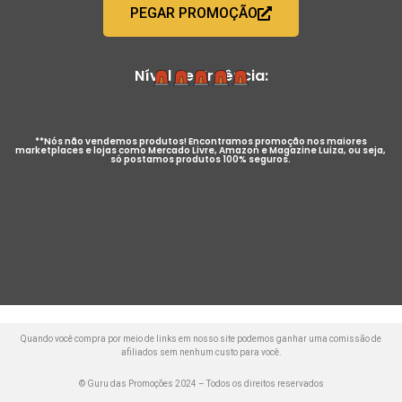
PEGAR PROMOÇÃO
Nível de Urgência:
**Nós não vendemos produtos! Encontramos promoção nos maiores
marketplaces e lojas como Mercado Livre, Amazon e Magazine Luiza, ou seja,
só postamos produtos 100% seguros.
Quando você compra por meio de links em nosso site podemos ganhar uma comissão de
afiliados sem nenhum custo para você.
© Guru das Promoções 2024 – Todos os direitos reservados