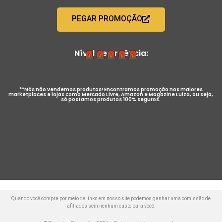
PEGAR PROMOÇÃO
Nível de Urgência:
**Nós não vendemos produtos! Encontramos promoção nos maiores
marketplaces e lojas como Mercado Livre, Amazon e Magazine Luiza, ou seja,
só postamos produtos 100% seguros.
Quando você compra por meio de links em nosso site podemos ganhar uma comissão de
afiliados sem nenhum custo para você.