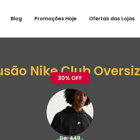
Blog
Promoções Hoje
Ofertas das Lojas
usão Nike Club Oversi
30% OFF
De: 449