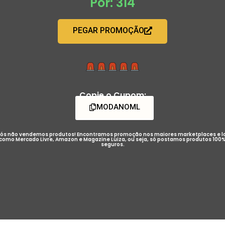
Por: 314
PEGAR PROMOÇÃO
Copie o Cupom:
MODANOML
ós não vendemos produtos! Encontramos promoção nos maiores marketplaces e l
como Mercado Livre, Amazon e Magazine Luiza, ou seja, só postamos produtos 100
seguros.