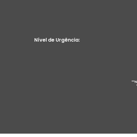
Nível de Urgência:
**N