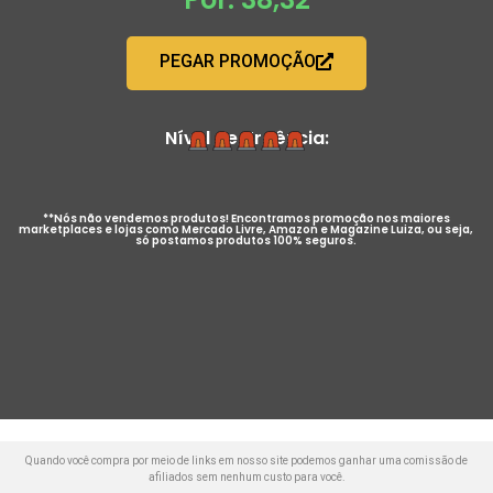
PEGAR PROMOÇÃO
Nível de Urgência:
**Nós não vendemos produtos! Encontramos promoção nos maiores
marketplaces e lojas como Mercado Livre, Amazon e Magazine Luiza, ou seja,
só postamos produtos 100% seguros.
Quando você compra por meio de links em nosso site podemos ganhar uma comissão de
afiliados sem nenhum custo para você.