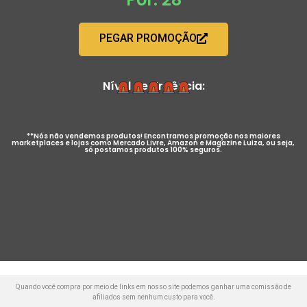
PEGAR PROMOÇÃO
Nível de Urgência:
**Nós não vendemos produtos! Encontramos promoção nos maiores
marketplaces e lojas como Mercado Livre, Amazon e Magazine Luiza, ou seja,
só postamos produtos 100% seguros.
Quando você compra por meio de links em nosso site podemos ganhar uma comissão de
afiliados sem nenhum custo para você.