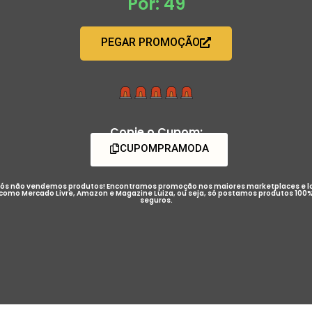
Por: 49
PEGAR PROMOÇÃO
Copie o Cupom:
CUPOMPRAMODA
ós não vendemos produtos! Encontramos promoção nos maiores marketplaces e l
como Mercado Livre, Amazon e Magazine Luiza, ou seja, só postamos produtos 100
seguros.