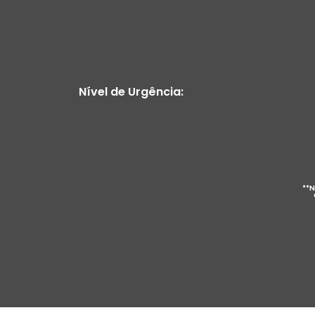
Nível de Urgência:
**N