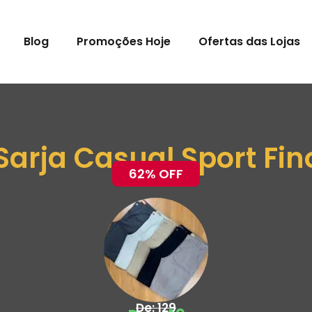
Blog
Promoções Hoje
Ofertas das Lojas
arja Casual Sport Fino
62% OFF
De: 129