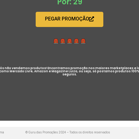
Por: 29
PEGAR PROMOÇÃO
ós não vendemos produtos! Encontramos promoção nos maiores marketplaces e l
como Mercado Livre, Amazon e Magazine Luiza, ou seja, só postamos produtos 100
seguros.
uma
© Guru das Promoções 2024 – Todos os direitos reservados