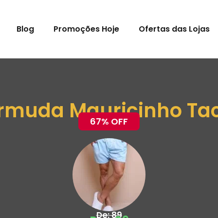
Blog
Promoções Hoje
Ofertas das Lojas
rmuda Mauricinho Tac
67% OFF
De: 89