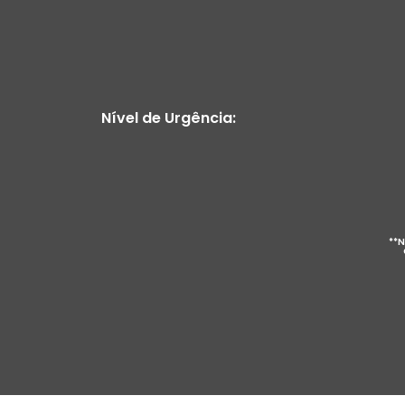
Nível de Urgência:
**N