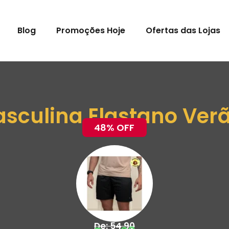
Blog
Promoções Hoje
Ofertas das Lojas
sculina Elastano Ver
48% OFF
De: 54,90