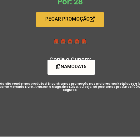
Por: 28
PEGAR PROMOÇÃO
Copie o Cupom:
NAMODA15
ós não vendemos produtos! Encontramos promoção nos maiores marketplaces e l
como Mercado Livre, Amazon e Magazine Luiza, ou seja, só postamos produtos 100
seguros.