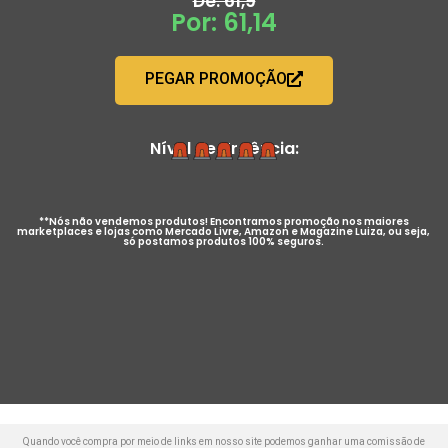
De: 61,9
Por: 61,14
PEGAR PROMOÇÃO
Nível de Urgência:
**Nós não vendemos produtos! Encontramos promoção nos maiores
marketplaces e lojas como Mercado Livre, Amazon e Magazine Luiza, ou seja,
só postamos produtos 100% seguros.
Quando você compra por meio de links em nosso site podemos ganhar uma comissão de