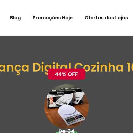
Blog
Promoções Hoje
Ofertas das Lojas
ança Digital Cozinha 
44% OFF
De: 34