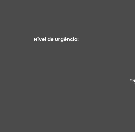
Nível de Urgência:
**N