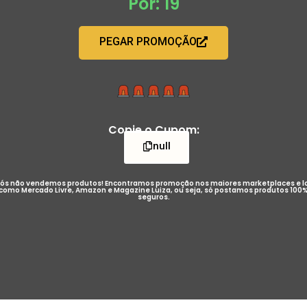
Por: 19
PEGAR PROMOÇÃO
Copie o Cupom:
null
ós não vendemos produtos! Encontramos promoção nos maiores marketplaces e l
como Mercado Livre, Amazon e Magazine Luiza, ou seja, só postamos produtos 100
seguros.