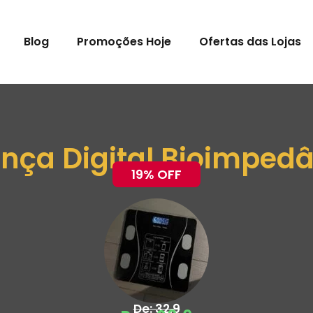
Blog
Promoções Hoje
Ofertas das Lojas
nça Digital Bioimped
19% OFF
De: 32,9