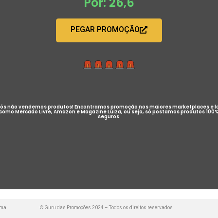
Por: 26,6
PEGAR PROMOÇÃO
ós não vendemos produtos! Encontramos promoção nos maiores marketplaces e l
como Mercado Livre, Amazon e Magazine Luiza, ou seja, só postamos produtos 100
seguros.
uma
© Guru das Promoções 2024 – Todos os direitos reservados