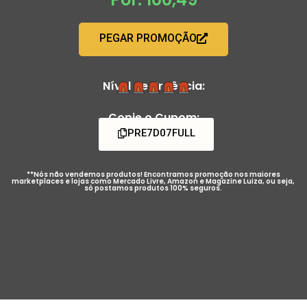
PEGAR PROMOÇÃO
Nível de Urgência:
Copie o Cupom:
PRE7D07FULL
**Nós não vendemos produtos! Encontramos promoção nos maiores
marketplaces e lojas como Mercado Livre, Amazon e Magazine Luiza, ou seja,
só postamos produtos 100% seguros.