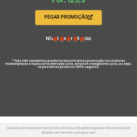
PEGAR PROMOÇÃO
Nível de Urgência:
**Nós não vendemos produtos! Encontramos promoção nos maiores
marketplaces e lojas como Mercado Livre, Amazon e Magazine Luiza, ou seja,
só postamos produtos 100% seguros.
Quando você compra por meio de links em nosso site podemos ganhar uma comissão de
afiliados sem nenhum custo para você.