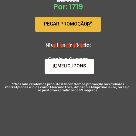
De: 2299
Por: 1719
PEGAR PROMOÇÃO
Nível de Urgência:
Copie o Cupom:
MELICUPONS
**Nós não vendemos produtos! Encontramos promoção nos maiores
marketplaces e lojas como Mercado Livre, Amazon e Magazine Luiza, ou seja,
só postamos produtos 100% seguros.