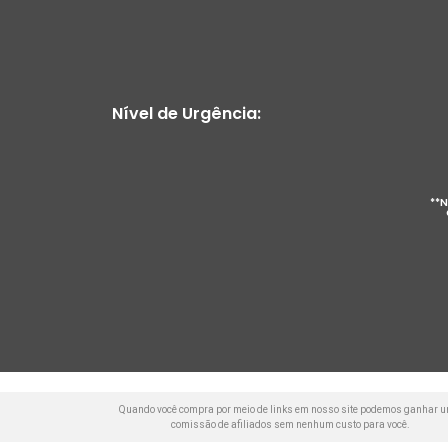
Nível de Urgência:
**N
Quando você compra por meio de links em nosso site podemos ganhar 
comissão de afiliados sem nenhum custo para você.