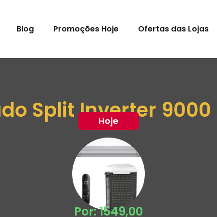
Blog
Promoções Hoje
Ofertas das Lojas
o Split Inverter 9000 
Hoje
Por: 1549,00