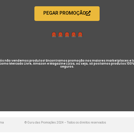
PEGAR PROMOÇÃO
ós não vendemos produtos! Encontramos promoção nos maiores marketplaces e l
como Mercado Livre, Amazon e Magazine Luiza, ou seja, só postamos produtos 100
seguros.
uma
© Guru das Promoções 2024 – Todos os direitos reservados