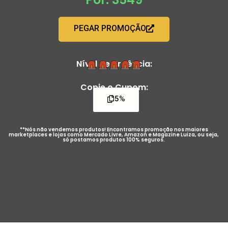
PEGAR PROMOÇÃO
Nível de Urgência:
Copie o Cupom:
5%
**Nós não vendemos produtos! Encontramos promoção nos maiores
marketplaces e lojas como Mercado Livre, Amazon e Magazine Luiza, ou seja,
só postamos produtos 100% seguros.