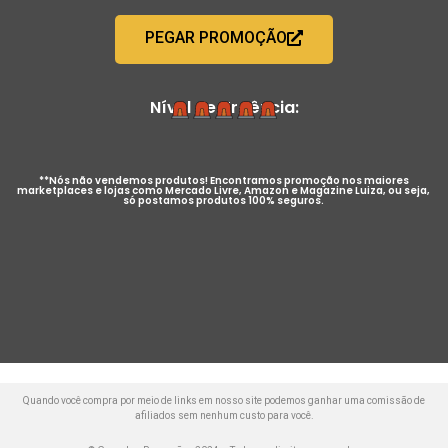
PEGAR PROMOÇÃO
Nível de Urgência:
**Nós não vendemos produtos! Encontramos promoção nos maiores
marketplaces e lojas como Mercado Livre, Amazon e Magazine Luiza, ou seja,
só postamos produtos 100% seguros.
Quando você compra por meio de links em nosso site podemos ganhar uma comissão de
afiliados sem nenhum custo para você.