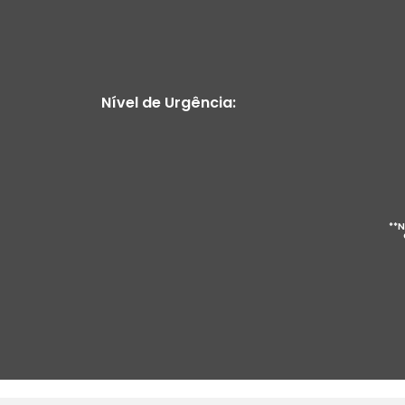
Nível de Urgência:
**N