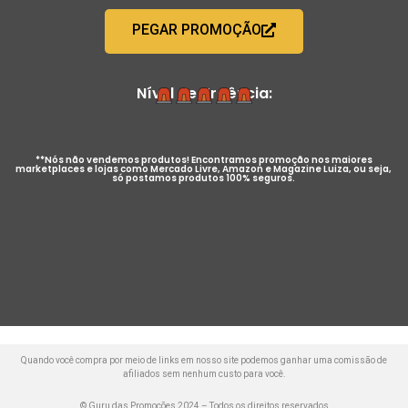
PEGAR PROMOÇÃO
Nível de Urgência:
**Nós não vendemos produtos! Encontramos promoção nos maiores
marketplaces e lojas como Mercado Livre, Amazon e Magazine Luiza, ou seja,
só postamos produtos 100% seguros.
Quando você compra por meio de links em nosso site podemos ganhar uma comissão de
afiliados sem nenhum custo para você.
© Guru das Promoções 2024 – Todos os direitos reservados