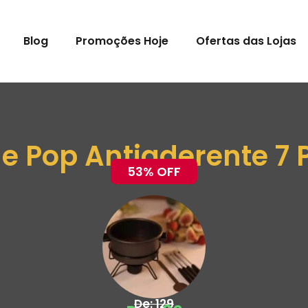
Blog
Promoções Hoje
Ofertas das Lojas
 Pop Antiaderente 7 
53% OFF
De: 129