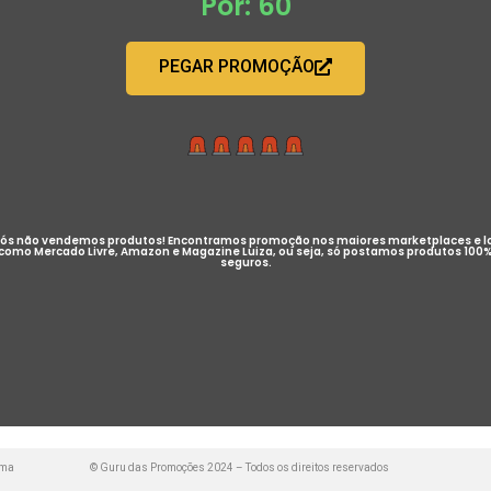
Por: 60
PEGAR PROMOÇÃO
ós não vendemos produtos! Encontramos promoção nos maiores marketplaces e l
como Mercado Livre, Amazon e Magazine Luiza, ou seja, só postamos produtos 100
seguros.
uma
© Guru das Promoções 2024 – Todos os direitos reservados