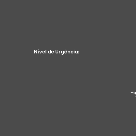
Nível de Urgência:
**N