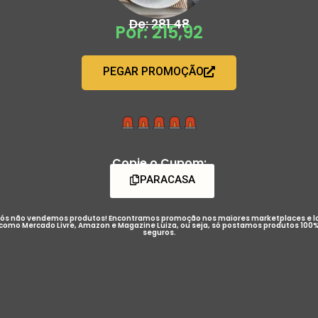
De: 281,48
Por: 215,92
PEGAR PROMOÇÃO
Copie o Cupom:
PARACASA
ós não vendemos produtos! Encontramos promoção nos maiores marketplaces e l
como Mercado Livre, Amazon e Magazine Luiza, ou seja, só postamos produtos 100
seguros.