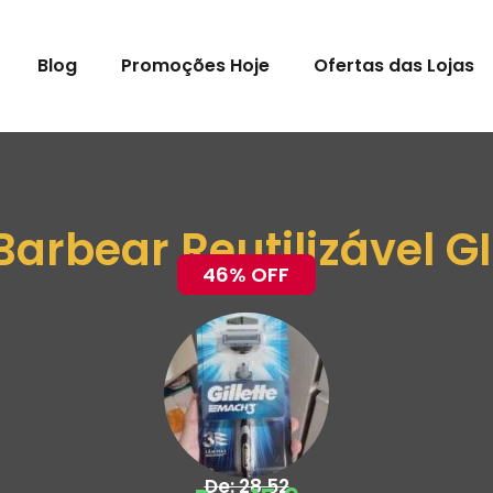
Blog
Promoções Hoje
Ofertas das Lojas
Barbear Reutilizável G
46% OFF
De: 28,52