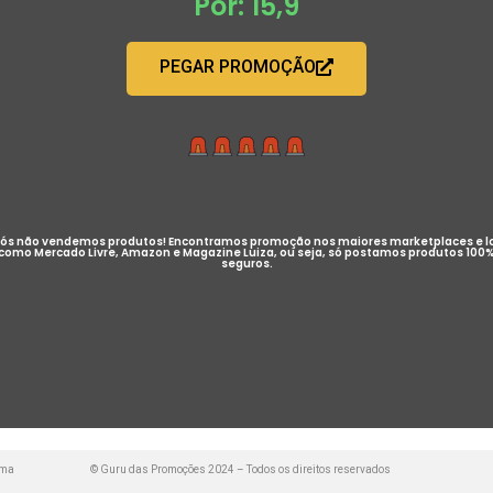
Por: 15,9
PEGAR PROMOÇÃO
ós não vendemos produtos! Encontramos promoção nos maiores marketplaces e l
como Mercado Livre, Amazon e Magazine Luiza, ou seja, só postamos produtos 100
seguros.
uma
© Guru das Promoções 2024 – Todos os direitos reservados