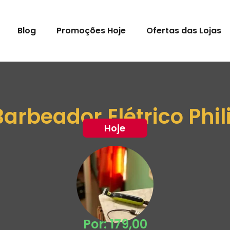
Blog
Promoções Hoje
Ofertas das Lojas
arbeador Elétrico Phi
Hoje
Por: 179,00