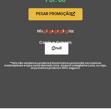
PEGAR PROMOÇÃO
Nível de Urgência:
Copie o Cupom:
null
**Nós não vendemos produtos! Encontramos promoção nos maiores
marketplaces e lojas como Mercado Livre, Amazon e Magazine Luiza, ou seja,
só postamos produtos 100% seguros.