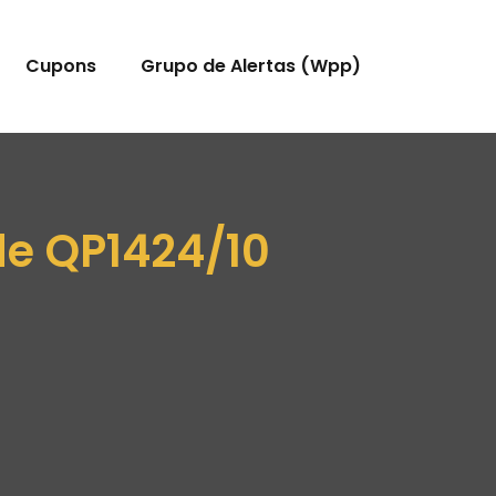
Cupons
Grupo de Alertas (Wpp)
de QP1424/10