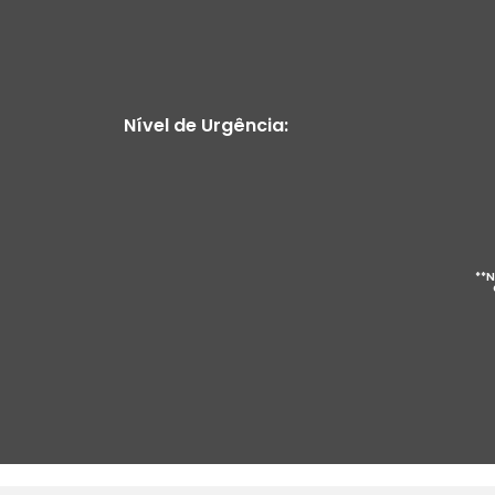
Nível de Urgência:
**N