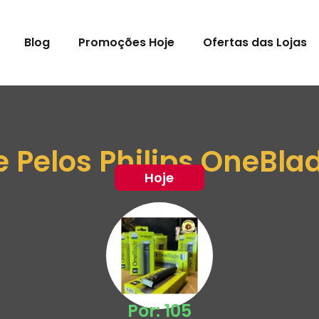
Blog
Promoções Hoje
Ofertas das Lojas
 Pelos Philips OneBla
Hoje
Por: 105